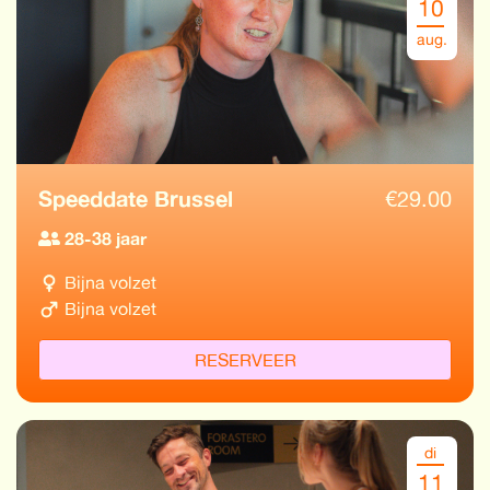
10
aug.
Speeddate Brussel
€
29.00
28-38 jaar
Bijna volzet
Bijna volzet
RESERVEER
di
11