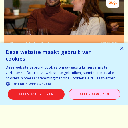
aug.
Speeddate Antwerpen
€
26.00
×
Deze website maakt gebruik van
25-35 jaar
cookies.
Bijna volzet
Deze website gebruikt cookies om uw gebruikerservaring te
Tijdelijk volzet
verbeteren. Door onze website te gebruiken, stemt u in met alle
cookies in overeenstemming met ons Cookiebeleid.
Lees verder
DETAILS WEERGEVEN
RESERVEER
ALLES ACCEPTEREN
ALLES AFWIJZEN
Home