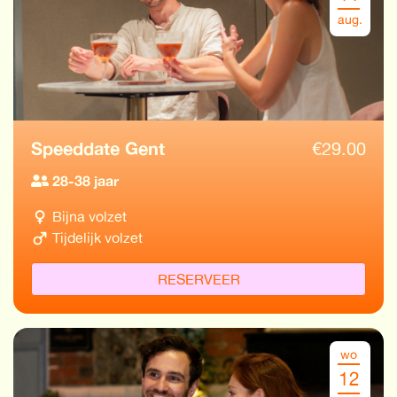
aug.
Speeddate Gent
€
29.00
28-38 jaar
Bijna volzet
Tijdelijk volzet
RESERVEER
wo
12