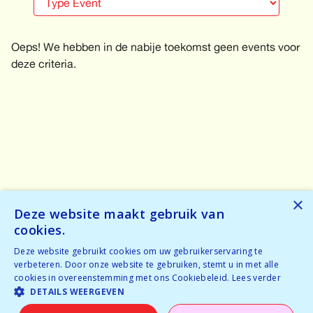
Oeps! We hebben in de nabije toekomst geen events voor
deze criteria.
Deze sympathieke hosts
×
Deze website maakt gebruik van
verwelkomen je met een
cookies.
big smile in Schilde!
Deze website gebruikt cookies om uw gebruikerservaring te
verbeteren. Door onze website te gebruiken, stemt u in met alle
cookies in overeenstemming met ons Cookiebeleid.
Lees verder
DETAILS WEERGEVEN