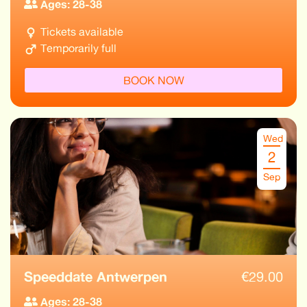
Ages: 28-38
Tickets available
Temporarily full
BOOK NOW
Wed
2
Sep
Speeddate Antwerpen
€
29.00
Ages: 28-38