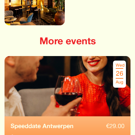
More events
Wed
26
Aug
Speeddate Antwerpen
€
29.00