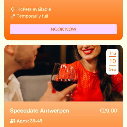
Tickets available
Temporarily full
BOOK NOW
Thu
10
Sep
Speeddate Antwerpen
€
29.00
Ages: 35-45