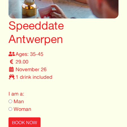
Speeddate
Antwerpen
Ages: 35-45
29.00
November 26
1 drink included
I am a:
Man
Woman
BOOK NOW