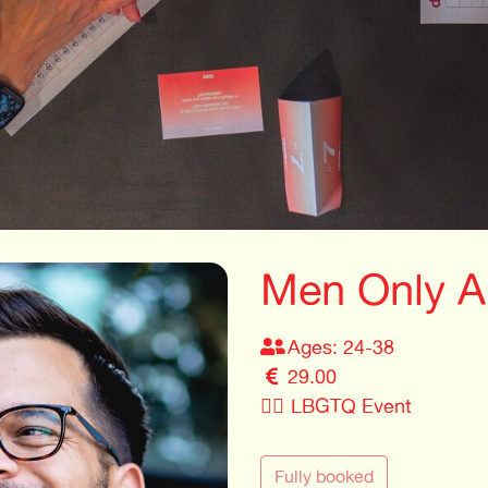
Men Only A
Ages: 24-38
29.00
🏳️‍🌈
LBGTQ Event
Fully booked