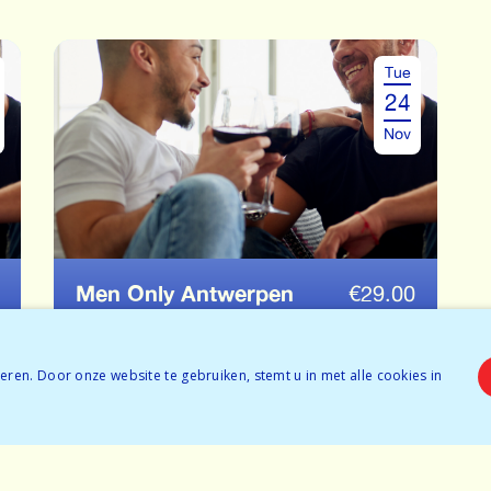
Tue
24
Nov
Men Only Antwerpen
€
29.00
Ages: 24-38
ren. Door onze website te gebruiken, stemt u in met alle cookies in
Tickets available
BOOK NOW