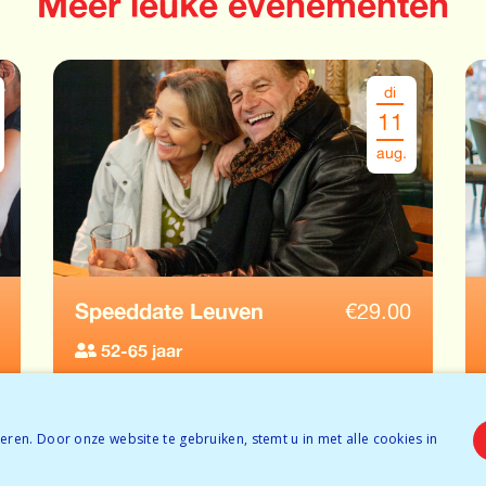
Meer leuke evenementen
di
11
aug.
Speeddate Leuven
€
29.00
52-65 jaar
Tijdelijk volzet
RESERVEER
Bijna volzet
ren. Door onze website te gebruiken, stemt u in met alle cookies in