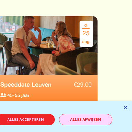
di
25
aug.
Speeddate Leuven
€
29.00
45-55 jaar
×
Beschikbaar
RESERVEER
Beschikbaar
ALLES ACCEPTEREN
ALLES AFWIJZEN