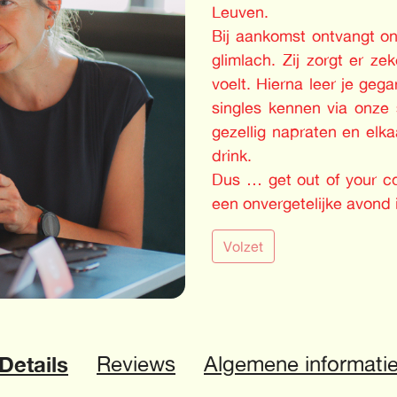
Leuven.
Bij aankomst ontvangt o
glimlach. Zij zorgt er z
voelt. Hierna leer je geg
singles kennen via onze 
gezellig napraten en elka
drink.
Dus … get out of your com
een onvergetelijke avond 
Volzet
Details
Reviews
Algemene informati