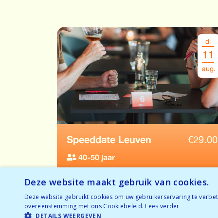
di
11
aug.
Speeddate Leuven
€
29.00
40-50 jaar
Bijna volzet
Deze website maakt gebruik van cookies.
RESERVEER
Bijna volzet
Deze website gebruikt cookies om uw gebruikerservaring te verbete
overeenstemming met ons Cookiebeleid.
Lees verder
DETAILS WEERGEVEN