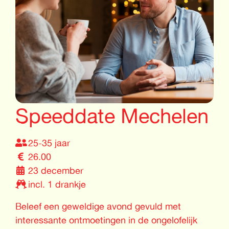
Speeddate Mechelen
25-35 jaar
26.00
23 december
incl. 1 drankje
Beleef een geweldige avond gevuld met
interessante ontmoetingen in de ongelofelijk