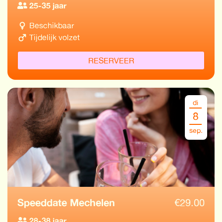
25-35 jaar
Beschikbaar
Tijdelijk volzet
RESERVEER
di
8
sep.
Speeddate Mechelen
€
29.00
28-38 jaar