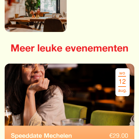
Meer leuke evenementen
wo
12
aug.
Speeddate Mechelen
€
29.00