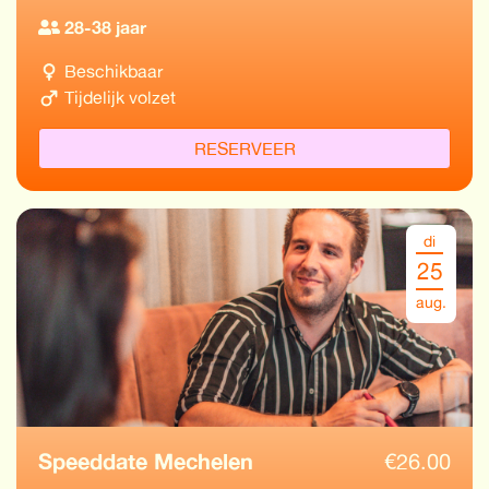
28-38 jaar
Beschikbaar
Tijdelijk volzet
RESERVEER
di
25
aug.
Speeddate Mechelen
€
26.00