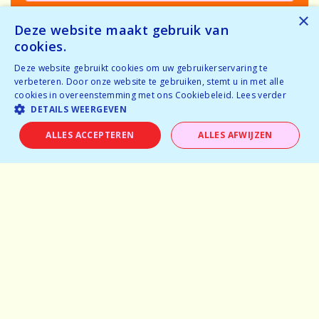
×
Deze website maakt gebruik van
cookies.
Deze website gebruikt cookies om uw gebruikerservaring te
verbeteren. Door onze website te gebruiken, stemt u in met alle
Home
cookies in overeenstemming met ons Cookiebeleid.
Lees verder
DETAILS WEERGEVEN
Waarom speeddaten
ALLES ACCEPTEREN
ALLES AFWIJZEN
Over ons: van Dare to Date naar
dare
Sfeerfoto's
Jobs
Ervaringen
Veelgestelde vragen