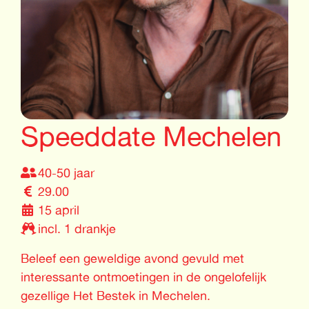
Speeddate Mechelen
40-50 jaar
29.00
15 april
incl. 1 drankje
Beleef een geweldige avond gevuld met
interessante ontmoetingen in de ongelofelijk
gezellige Het Bestek in Mechelen.