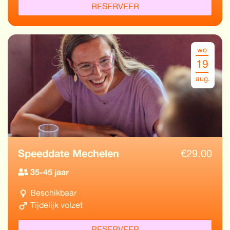
RESERVEER
wo
19
aug.
Speeddate Mechelen
€
29.00
35-45 jaar
Beschikbaar
Tijdelijk volzet
RESERVEER