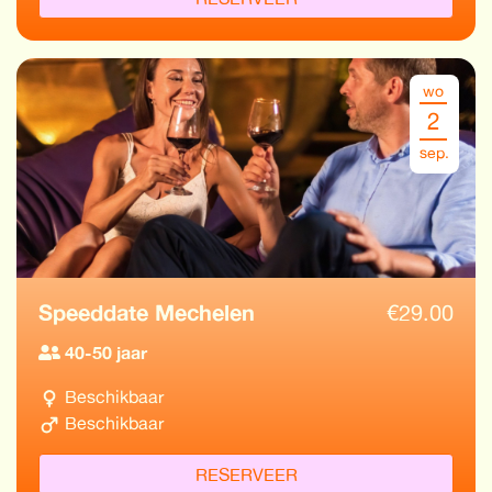
wo
2
sep.
Speeddate Mechelen
€
29.00
40-50 jaar
Beschikbaar
Beschikbaar
RESERVEER